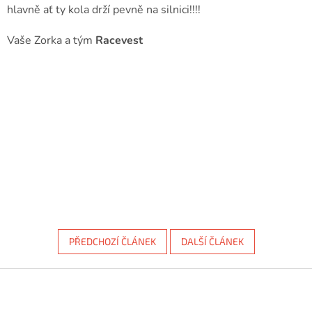
hlavně ať ty kola drží pevně na silnici!!!!
Vaše Zorka a tým
Racevest
PŘEDCHOZÍ ČLÁNEK
DALŠÍ ČLÁNEK
Z
á
p