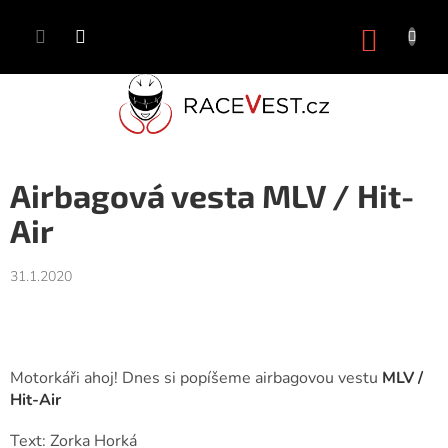
Přejít
na
NÁKUP
obsah
KOŠÍK
Airbagová vesta MLV / Hit-
Air
31.1.2020
Motorkáři ahoj!
Dnes si popíšeme airbagovou vestu
MLV /
Hit-Air
Text: Zorka Horká