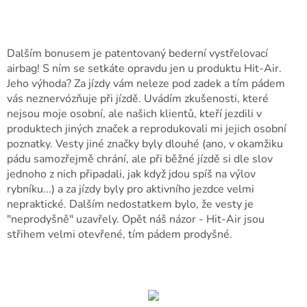
Dalším bonusem je patentovaný bederní vystřelovací
airbag! S ním se setkáte opravdu jen u produktu Hit-Air.
Jeho výhoda? Za jízdy vám neleze pod zadek a tím pádem
vás neznervózňuje při jízdě. Uvádím zkušenosti, které
nejsou moje osobní, ale našich klientů, kteří jezdili v
produktech jiných značek a reprodukovali mi jejich osobní
poznatky. Vesty jiné značky byly dlouhé (ano, v okamžiku
pádu samozřejmě chrání, ale při běžné jízdě si dle slov
jednoho z nich připadali, jak když jdou spíš na výlov
rybníku...) a za jízdy byly pro aktivního jezdce velmi
nepraktické. Dalším nedostatkem bylo, že vesty je
"neprodyšně" uzavřely. Opět náš názor - Hit-Air jsou
střihem velmi otevřené, tím pádem prodyšné.