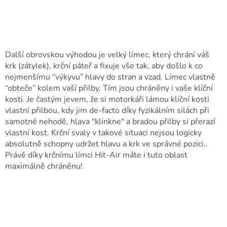
Další obrovskou výhodou je velký límec, který chrání váš
krk (zátylek), krční páteř a fixuje vše tak, aby došlo k co
nejmenšímu “výkyvu” hlavy do stran a vzad. Límec vlastně
“obteče” kolem vaší přilby. Tím jsou chráněny i vaše klíční
kosti. Je častým jevem, že si motorkáři lámou klíční kosti
vlastní přilbou, kdy jim de-facto díky fyzikálním silách při
samotné nehodě, hlava "klinkne" a bradou přilby si přerazí
vlastní kost. Krční svaly v takové situaci nejsou logicky
absolutně schopny udržet hlavu a krk ve správné pozici..
Právě díky krčnímu límci Hit-Air máte i tuto oblast
maximálně chráněnu!