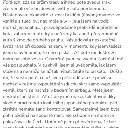
řídítkách, zda se držím trasy a ihned poté zvedla zrak,
zčervenalo vše brzdovými světly auta předemnou...
Následovalo okamžitě krizové brzdění (úhybný manévr ve
vzniklé situaci byl nad moje síly - jela jsem na vodě...
možná jen snaha...), pravděpodobně přebrždění předního
kola, zahození motorky a neřízený katapult přes zmíněné
auto šikmo do druhého pruhu. Následovala neskutečně
tvrdá rána při dopadu na zem. V momentu kdy jsem ležela
jsem si uvědomila, že něco píská... Až poté mi došlo, že
mám na sobě vestu. Okamžitě jsem se zvedla. Naštěstí mě
vše poslouchalo. V tu chvíli jsem si uvědomila, jak jsem
stažená a nemůžu se až tak hýbat. Stále to pískalo... Došlo
mi, že vesta poté, co už svoji práci udělala se právě se
nachází v režimu vypouštění vzduchu skrz samo vypouštěcí
ventil, který se nachází v bederním airbagu. Měla jsem
neskutečné štěstí. Ať už díky mé reakci, tak hlavně díky
skvělé práci tohoto kvalitního japonského produktu, pád
zkrátka nemáte šanci kontrolovat. Samozřejmě jsem byla
pohmožděná na spoustě míst, ale schopná na motorce
pokračovat do Čech. Upřímně jsem přesvědčena, že bez
vesty bych rozhodně nevstala a netroufám si říct, v jakém