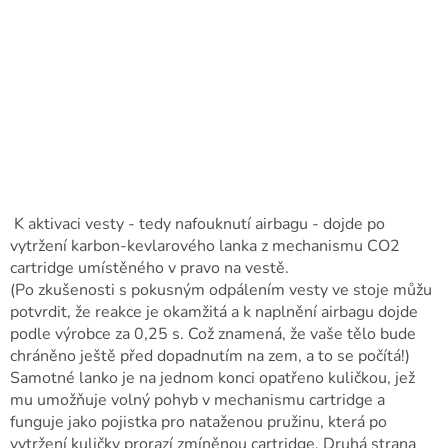
K aktivaci vesty - tedy nafouknutí airbagu - dojde po
vytržení karbon-kevlarového lanka z mechanismu CO2
cartridge umístěného v pravo na vestě.
(Po zkušenosti s pokusným odpálením vesty ve stoje můžu
potvrdit, že reakce je okamžitá a k naplnění airbagu dojde
podle výrobce za 0,25 s. Což znamená, že vaše tělo bude
chráněno ještě před dopadnutím na zem, a to se počítá!)
Samotné lanko je na jednom konci opatřeno kuličkou, jež
mu umožňuje volný pohyb v mechanismu cartridge a
funguje jako pojistka pro nataženou pružinu, která po
vytržení kuličky prorazí zmíněnou cartridge. Druhá strana