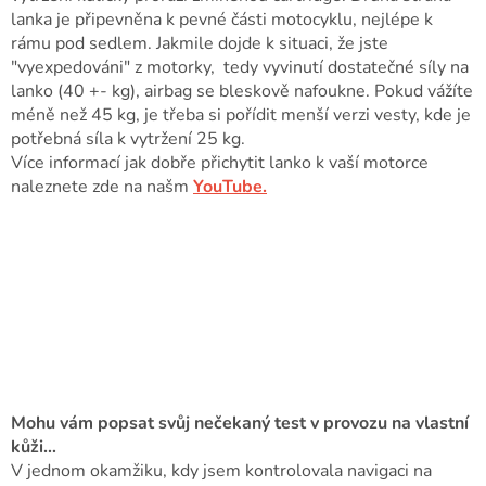
lanka je připevněna k pevné části motocyklu, nejlépe k
rámu pod sedlem. Jakmile dojde k situaci, že jste
"vyexpedováni" z motorky, tedy vyvinutí dostatečné síly na
lanko (40 +- kg), airbag se bleskově nafoukne. Pokud vážíte
méně než 45 kg, je třeba si pořídit menší verzi vesty, kde je
potřebná síla k vytržení 25 kg.
Více informací jak dobře přichytit lanko k vaší motorce
naleznete zde na našm
YouTube.
Mohu vám popsat svůj nečekaný test v provozu na vlastní
kůži…
V jednom okamžiku, kdy jsem kontrolovala navigaci na