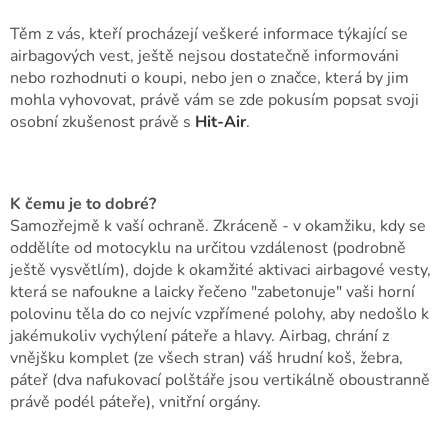
Těm z vás, kteří procházejí veškeré informace týkající se
airbagových vest, ještě nejsou dostatečně informováni
nebo rozhodnuti o koupi, nebo jen o značce, která by jim
mohla vyhovovat, právě vám se zde pokusím popsat svoji
osobní zkušenost právě s
Hit-Air
.
K čemu je to dobré?
Samozřejmě k vaší ochraně. Zkráceně - v okamžiku, kdy se
oddělíte od motocyklu na určitou vzdálenost (podrobně
ještě vysvětlím), dojde k okamžité aktivaci airbagové vesty,
která se nafoukne a laicky řečeno "zabetonuje" vaši horní
polovinu těla do co nejvíc vzpřímené polohy, aby nedošlo k
jakémukoliv vychýlení páteře a hlavy. Airbag, chrání z
vnějšku komplet (ze všech stran) váš hrudní koš, žebra,
páteř (dva nafukovací polštáře jsou vertikálně oboustranně
právě podél páteře), vnitřní orgány.