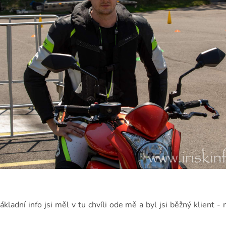
ákladní info jsi měl v tu chvíli ode mě a byl jsi běžný klient -