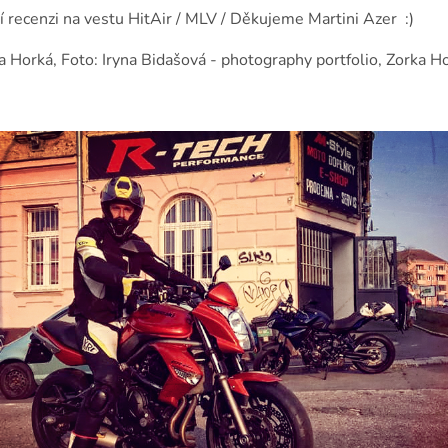
 recenzi na vestu HitAir / MLV / Děkujeme Martini Azer :)
a Horká, Foto: Iryna Bidašová - photography portfolio, Zorka H