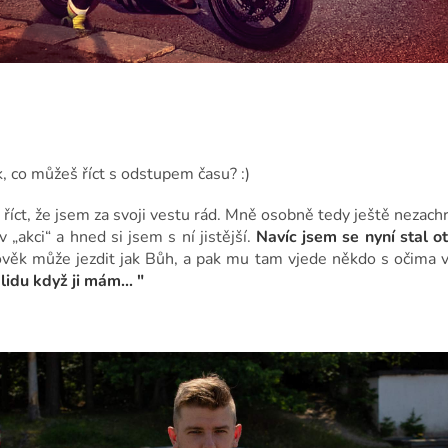
, co můžeš říct s odstupem času? :)
říct, že jsem za svoji vestu rád. Mně osobně tedy ještě nezach
 „akci“ a hned si jsem s ní jistější.
Navíc jsem se nyní stal o
věk může jezdit jak Bůh, a pak mu tam vjede někdo s očima v m
idu když ji mám... "