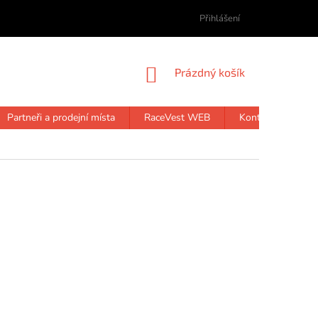
Přihlášení
NÁKUPNÍ
Prázdný košík
KOŠÍK
Partneři a prodejní místa
RaceVest WEB
Kontakt