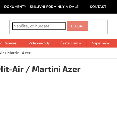
DOKUMENTY - SMLUVNÍ PODMÍNKY A DALŠÍ
KONTAKT
HLEDAT
og Racevest
Videonávody
Časté otázky
Napiš nám
ir / Martini Azer
Hit-Air / Martini Azer