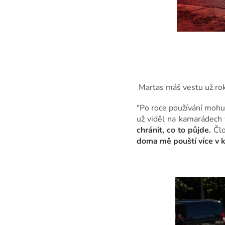
Marťas máš vestu už rok
"Po roce používání mohu 
už viděl na kamarádech v
chránit, co to půjde.
Člo
doma mě pouští více v kl