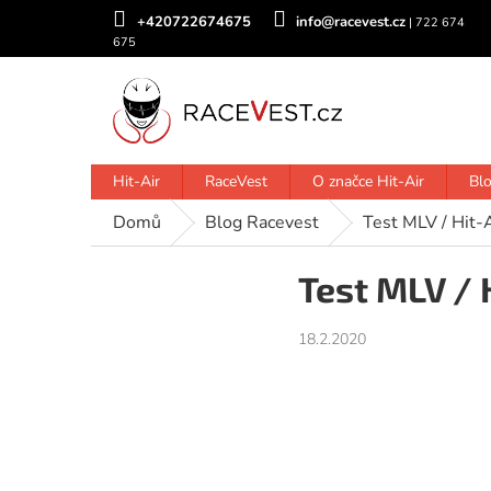
Přejít
+420722674675
info@racevest.cz
na
obsah
Hit-Air
RaceVest
O značce Hit-Air
Bl
Domů
Blog Racevest
Test MLV / Hit-A
Test MLV / 
18.2.2020