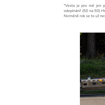
"Vesta je pro mě jen po
odepínání! (50 na 50) H
Nicméně rok se to už nes