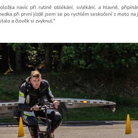
ložka navíc při rutině oblékání, svlékání, a hlavně, připí
nedka při první jízdě jsem se po rychlém seskočení z moto na
talo a člověk si zvyknul."