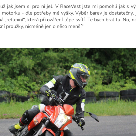
už jak jsem si pro ni jel. V RaceVest jste mi pomohli jak s výb
a motorku - dle potřeby mé výšky. Výběr barev je dostatečný,
á „reflexní“, která při ozáření lépe svítí. Te bych bral tu. No, n
lexní proužky, nicméně jen o něco menší"