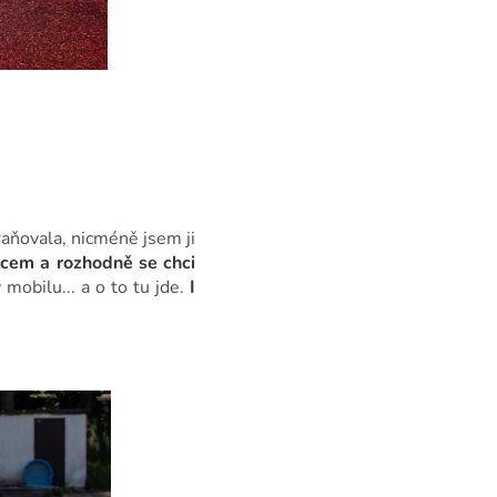
raňovala, nicméně jsem ji
tcem a rozhodně se chci
obilu... a o to tu jde.
I