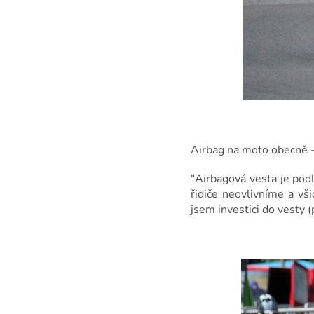
Airbag na moto obecně -
"Airbagová vesta je podl
řidiče neovlivníme a vš
jsem investici do vesty (