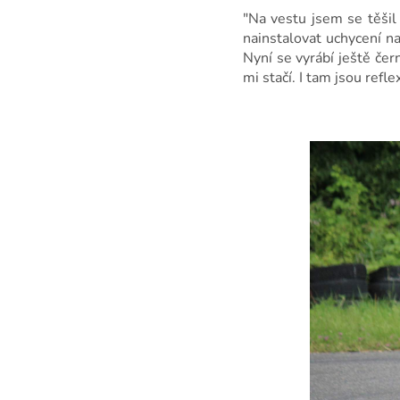
"Na vestu jsem se těšil 
nainstalovat uchycení n
Nyní se vyrábí ještě čern
mi stačí. I tam jsou ref