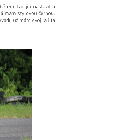
ěrem, tak ji i nastavit a
 já mám stylovou černou.
evadí, už mám svoji a i ta