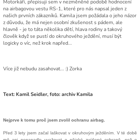
Motorkáři, přepisuji sem v nezměněné podobě hodnocení
na airbagovou vestu RS-1, které pro nás napsal jeden z
našich prvních zákazníků. Kamila jsem požádala o jeho názor
z důvodu, že má nejen osobní zkušenost s pádem, ale
hlavně - je to táta několika dětí, hlava rodiny a takový
člověk když se pustí do okruhového ježdění, musí být
logicky o víc, než krok napřed...
Více již nebudu zasahovat... :) Zorka
Text: Kamil Seidler, foto: archiv Kamila
Nejprve k tomu proč jsem zvolil ochranu airbag.
Před 3 lety jsem začal laškovat v okruhovým ježděním. V té době
mě ani nenapadlo uvažovat o nějaké zvýšené ochraně, než o