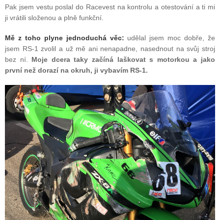
Pak jsem vestu poslal do Racevest na kontrolu a otestování a ti mi
ji vrátili složenou a plně funkční.
Mě z toho plyne jednoduchá věc:
udělal jsem moc dobře, že
jsem RS-1 zvolil a už mě ani nenapadne, nasednout na svůj stroj
bez ní.
Moje dcera taky začíná laškovat s motorkou a jako
první než dorazí na okruh, ji vybavím RS-1.