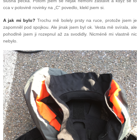
slušná pecka. Potom jsem se nějak nemohl zastavit a když se to
cca v polovině rovinky na „C“ povedlo, klekl jsem si.
A jak mi bylo?
Trochu mě bolely prsty na ruce, protože jsem je
zapomněl pod spojkou. Ale jinak jsem byl ok. Vesta mě svírala, ale
pohodlně jsem ji rozepnul až za svodidly. Nicméně mi vlastně nic
nebylo.