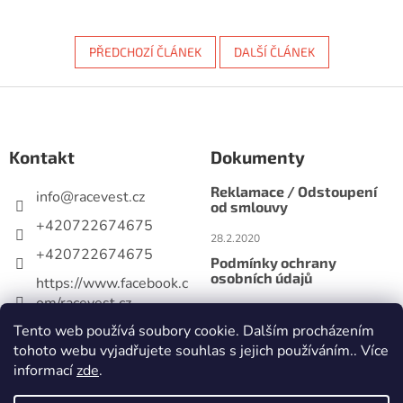
PŘEDCHOZÍ ČLÁNEK
DALŠÍ ČLÁNEK
Z
á
p
Kontakt
Dokumenty
a
t
Reklamace / Odstoupení
info
@
racevest.cz
í
od smlouvy
+420722674675
28.2.2020
+420722674675
Podmínky ochrany
osobních údajů
https://www.facebook.c
om/racevest.cz
28.2.2020
Tento web používá soubory cookie. Dalším procházením
racevest.cz
Obchodní podmínky
tohoto webu vyjadřujete souhlas s jejich používáním.. Více
28.2.2020
informací
zde
.