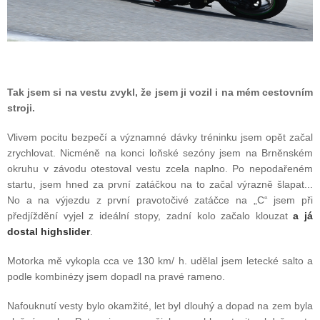
Tak jsem si na vestu zvykl, že jsem ji vozil i na mém cestovním
stroji.
Vlivem pocitu bezpečí a významné dávky tréninku jsem opět začal
zrychlovat. Nicméně na konci loňské sezóny jsem na Brněnském
okruhu v závodu otestoval vestu zcela naplno. Po nepodařeném
startu, jsem hned za první zatáčkou na to začal výrazně šlapat...
No a na výjezdu z první pravotočivé zatáčce na „C“ jsem při
předjíždění vyjel z ideální stopy, zadní kolo začalo klouzat
a já
dostal highslider
.
Motorka mě vykopla cca ve 130 km/ h. udělal jsem letecké salto a
podle kombinézy jsem dopadl na pravé rameno.
Nafouknutí vesty bylo okamžité, let byl dlouhý a dopad na zem byla