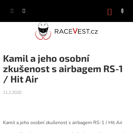
Přejít
na
NÁKUP
obsah
KOŠÍK
Kamil a jeho osobní
zkušenost s airbagem RS-1
/ Hit Air
11.2.2020
Kamil a jeho osobní zkušenost s airbagem RS-1 / Hit Air