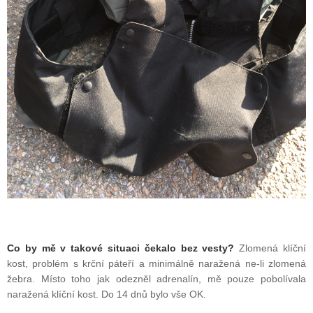
Co by mě v takové situaci čekalo bez vesty?
Zlomená klíční
kost, problém s krční páteří a minimálně naražená ne-li zlomená
žebra. Místo toho jak odezněl adrenalín, mě pouze pobolívala
naražená klíční kost. Do 14 dnů bylo vše OK.